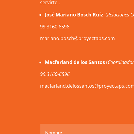
servirte .
José Mariano Bosch Ruíz
(
Relaciones C
99.3160.6596
mariano.bosch@proyectaps.com
Macfarland de los Santos
(
Coordinador
99.3160-6596
macfarland.delossantos@proyectaps.co