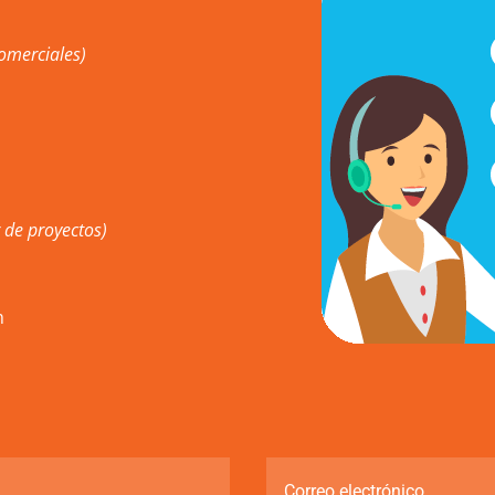
omerciales)
 de proyectos)
m