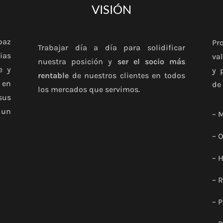
VISIÓN
paz
Pr
Trabajar día a día para solidificar
ias
va
nuestra posición y
ser el socio más
e y
y 
rentable
de nuestros clientes en todos
 en
de
los mercados que servimos.
sus
 un
– 
– 
– 
– 
– 