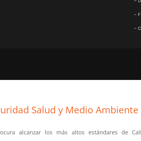
– 
– 
– 
eguridad Salud y Medio Ambiente
procura alcanzar los más altos estándares de Cal